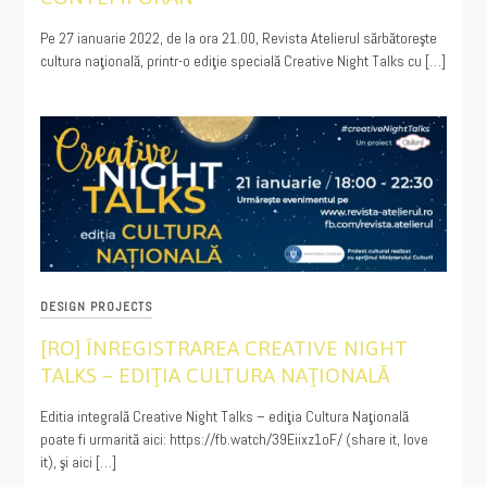
01/26/2022
Pe 27 ianuarie 2022, de la ora 21.00, Revista Atelierul sărbătoreşte
cultura naţională, printr-o ediţie specială Creative Night Talks cu […]
DESIGN PROJECTS
[RO] ÎNREGISTRAREA CREATIVE NIGHT
TALKS – EDIŢIA CULTURA NAŢIONALĂ
01/23/2021
Editia integrală Creative Night Talks – ediţia Cultura Naţională
poate fi urmarită aici: https://fb.watch/39Eiixz1oF/ (share it, love
it), şi aici […]